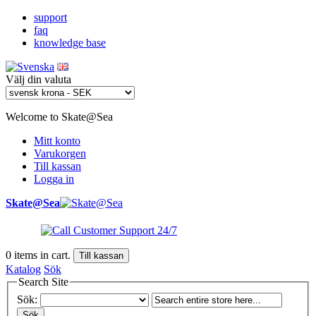
support
faq
knowledge base
Välj din valuta
Welcome to Skate@Sea
Mitt konto
Varukorgen
Till kassan
Logga in
Skate@Sea
0
items in cart.
Till kassan
Katalog
Sök
Search Site
Sök:
Sök