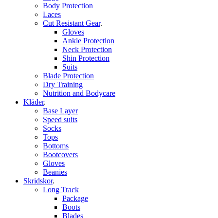
Body Protection
Laces
Cut Resistant Gear
.
Gloves
Ankle Protection
Neck Protection
Shin Protection
Suits
Blade Protection
Dry Training
Nutrition and Bodycare
Kläder
.
Base Layer
Speed suits
Socks
Tops
Bottoms
Bootcovers
Gloves
Beanies
Skridskor
.
Long Track
Package
Boots
Blades