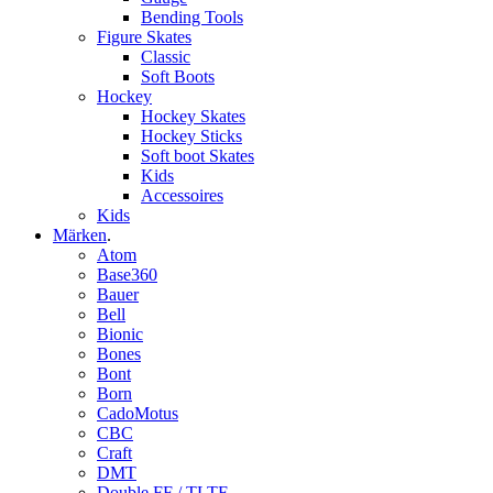
Bending Tools
Figure Skates
Classic
Soft Boots
Hockey
Hockey Skates
Hockey Sticks
Soft boot Skates
Kids
Accessoires
Kids
Märken
.
Atom
Base360
Bauer
Bell
Bionic
Bones
Bont
Born
CadoMotus
CBC
Craft
DMT
Double FF / TLTF