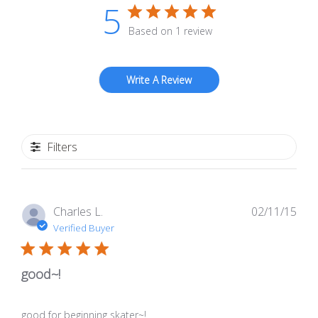
5
Based on 1 review
Write A Review
Filters
Pub
Charles L.
02/11/15
dat
Verified Buyer
good~!
good for beginning skater~!