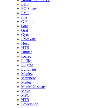
EHS
EO Skates
EVO
Fila
G-Form
Giro
Graf
Gyro
Freeskate
Head
HTB
Hunter
IceTec
Löffler
Luigino
Lundhags
Maplez
Marchese
Matter
MenM Iceskate
Move
MPC
NTB
Powerslide