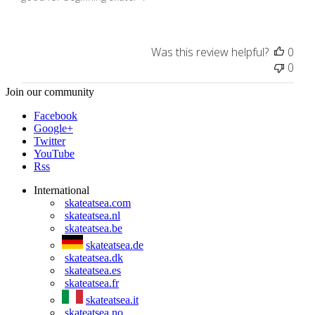
Was this review helpful?
0
0
Join our community
Facebook
Google+
Twitter
YouTube
Rss
International
skateatsea.com
skateatsea.nl
skateatsea.be
skateatsea.de
skateatsea.dk
skateatsea.es
skateatsea.fr
skateatsea.it
skateatsea.no