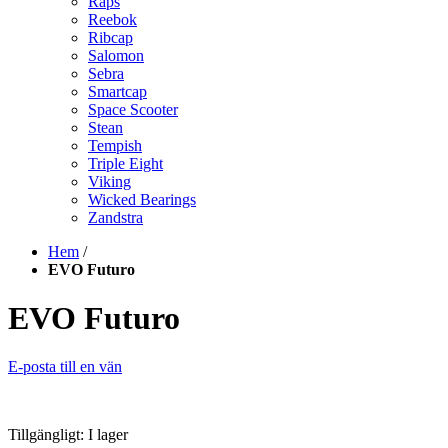
Raps
Reebok
Ribcap
Salomon
Sebra
Smartcap
Space Scooter
Stean
Tempish
Triple Eight
Viking
Wicked Bearings
Zandstra
Hem
/
EVO Futuro
EVO Futuro
E-posta till en vän
Tillgängligt:
I lager