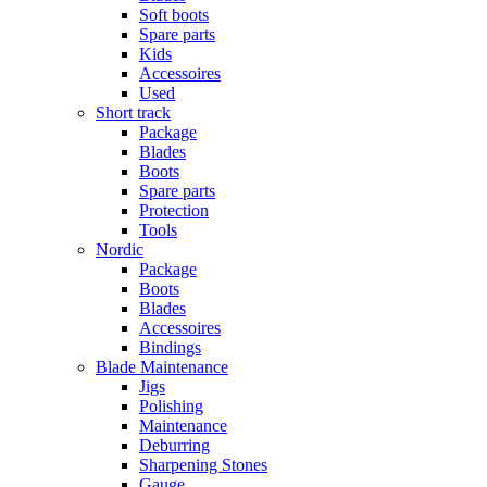
Soft boots
Spare parts
Kids
Accessoires
Used
Short track
Package
Blades
Boots
Spare parts
Protection
Tools
Nordic
Package
Boots
Blades
Accessoires
Bindings
Blade Maintenance
Jigs
Polishing
Maintenance
Deburring
Sharpening Stones
Gauge