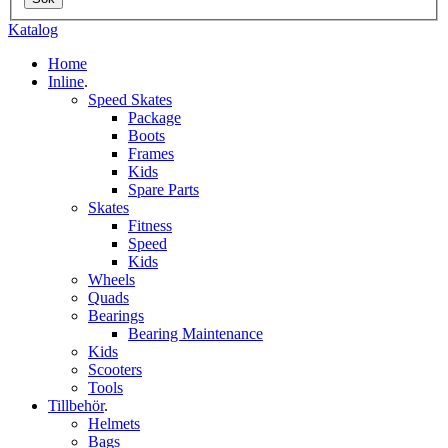
Katalog
Home
Inline
.
Speed Skates
Package
Boots
Frames
Kids
Spare Parts
Skates
Fitness
Speed
Kids
Wheels
Quads
Bearings
Bearing Maintenance
Kids
Scooters
Tools
Tillbehör
.
Helmets
Bags