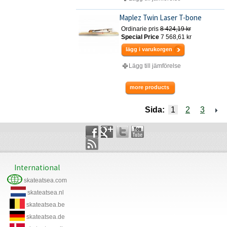
Maplez Twin Laser T-bone
Ordinarie pris
8 424,19 kr
Special Price
7 568,61 kr
lägg i varukorgen
Lägg till jämförelse
more products
Sida:
1
2
3
International
skateatsea.com
skateatsea.nl
skateatsea.be
skateatsea.de