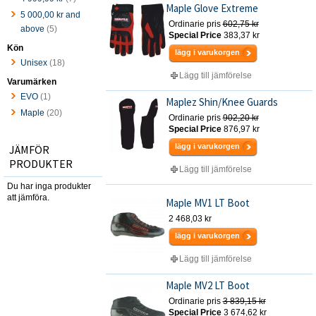
Maple Glove Extreme
5 000,00 kr
and
Ordinarie pris
602,75 kr
above
(5)
Special Price
383,37 kr
Kön
lägg i varukorgen
Unisex
(18)
Lägg till jämförelse
Varumärken
EVO
(1)
Maplez Shin/Knee Guards
Maple
(20)
Ordinarie pris
902,20 kr
Special Price
876,97 kr
lägg i varukorgen
JÄMFÖR
PRODUKTER
Lägg till jämförelse
Du har inga produkter
att jämföra.
Maple MV1 LT Boot
2 468,03 kr
lägg i varukorgen
Lägg till jämförelse
Maple MV2 LT Boot
Ordinarie pris
3 839,15 kr
Special Price
3 674,62 kr