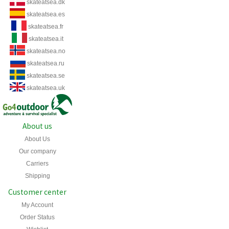
skateatsea.dk
skateatsea.es
skateatsea.fr
skateatsea.it
skateatsea.no
skateatsea.ru
skateatsea.se
skateatsea.uk
About us
About Us
Our company
Carriers
Shipping
Customer center
My Account
Order Status