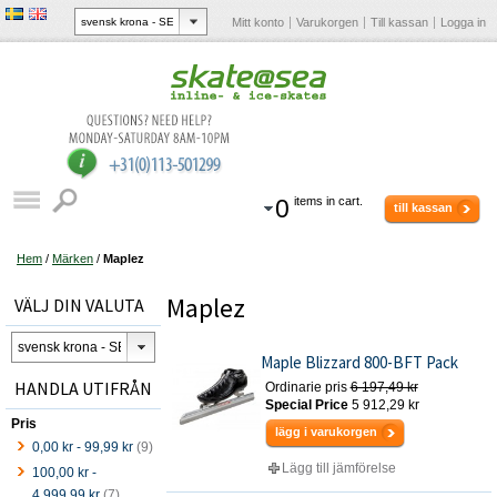
Mitt konto
Varukorgen
Till kassan
Logga in
0
items in cart.
till kassan
Hem
/
Märken
/
Maplez
Maplez
VÄLJ DIN VALUTA
Maple Blizzard 800-BFT Pack
HANDLA UTIFRÅN
Ordinarie pris
6 197,49 kr
Special Price
5 912,29 kr
Pris
lägg i varukorgen
0,00 kr
-
99,99 kr
(9)
Lägg till jämförelse
100,00 kr
-
4 999,99 kr
(7)