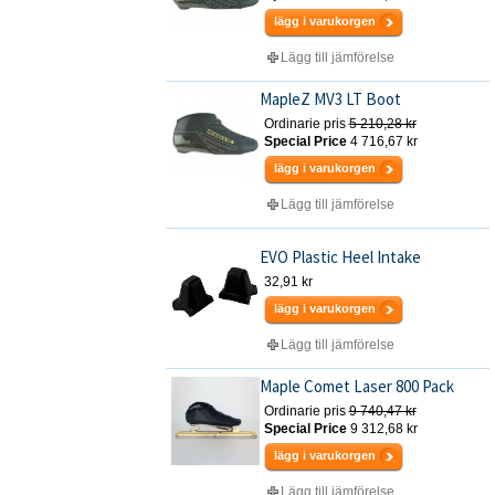
lägg i varukorgen
Lägg till jämförelse
MapleZ MV3 LT Boot
Ordinarie pris
5 210,28 kr
Special Price
4 716,67 kr
lägg i varukorgen
Lägg till jämförelse
EVO Plastic Heel Intake
32,91 kr
lägg i varukorgen
Lägg till jämförelse
Maple Comet Laser 800 Pack
Ordinarie pris
9 740,47 kr
Special Price
9 312,68 kr
lägg i varukorgen
Lägg till jämförelse