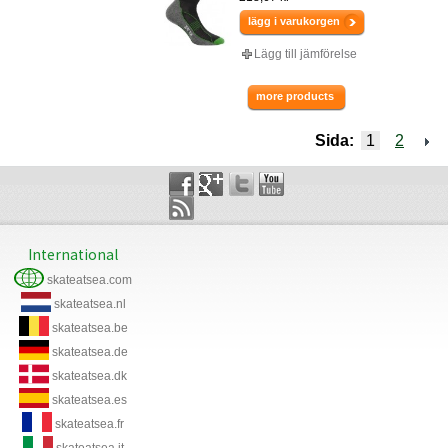
lägg i varukorgen
Lägg till jämförelse
more products
Sida:
1
2
International
skateatsea.com
skateatsea.nl
skateatsea.be
skateatsea.de
skateatsea.dk
skateatsea.es
skateatsea.fr