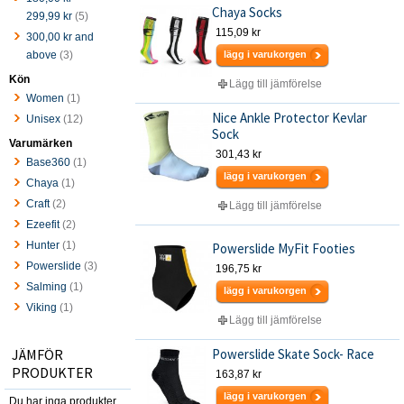
Chaya Socks
299,99 kr
(5)
115,09 kr
300,00 kr
and
above
(3)
lägg i varukorgen
Kön
Lägg till jämförelse
Women
(1)
Nice Ankle Protector Kevlar
Unisex
(12)
Sock
Varumärken
301,43 kr
Base360
(1)
lägg i varukorgen
Chaya
(1)
Craft
(2)
Lägg till jämförelse
Ezeefit
(2)
Hunter
(1)
Powerslide MyFit Footies
Powerslide
(3)
196,75 kr
Salming
(1)
lägg i varukorgen
Viking
(1)
Lägg till jämförelse
JÄMFÖR
Powerslide Skate Sock- Race
PRODUKTER
163,87 kr
lägg i varukorgen
Du har inga produkter