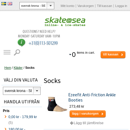
Mitt konto
Varukorgen
Till kassan
Logga in
0
items in cart.
till kassan
Hem
/
Kläder
/
Socks
Socks
VÄLJ DIN VALUTA
Ezeefit Anti-Friction Ankle
Booties
HANDLA UTIFRÅN
273,48 kr
Pris
lägg i varukorgen
0,00 kr
-
179,99 kr
(5)
Lägg till jämförelse
180,00 kr
-