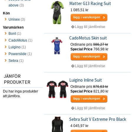
Matter G13 Racing Suit
above
(3)
1 085,51 kr
Kön
lägg i varukorgen
Unisex
(3)
Lägg till jämförelse
Varumärken
Bont
(1)
CadoMotus Skin suit
CadoMotus
(1)
Ordinarie pris
986,27 kr
Luigino
(1)
Special Price
766,98 kr
Powerslide
(1)
lägg i varukorgen
Sebra
(1)
Lägg till jämförelse
JÄMFÖR
Luigino Inline Suit
PRODUKTER
Ordinarie pris
876,63 kr
Du har inga produkter
Special Price
821,80 kr
att jämföra.
lägg i varukorgen
Lägg till jämförelse
Sebra Suit V Extreme Pro Black
4 045,97 kr