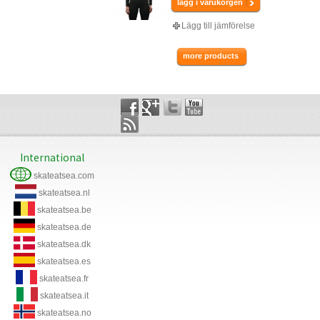
lägg i varukorgen
Lägg till jämförelse
more products
International
skateatsea.com
skateatsea.nl
skateatsea.be
skateatsea.de
skateatsea.dk
skateatsea.es
skateatsea.fr
skateatsea.it
skateatsea.no