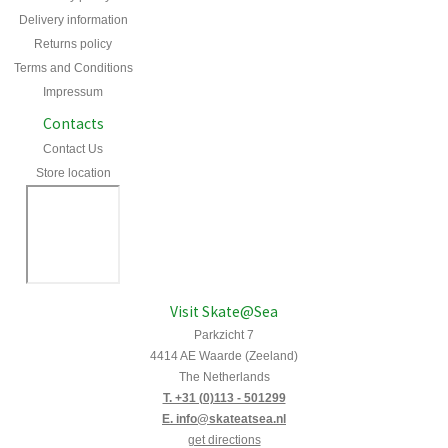
Delivery information
Returns policy
Terms and Conditions
Impressum
Contacts
Contact Us
Store location
Visit Skate@Sea
Parkzicht 7
4414 AE Waarde (Zeeland)
The Netherlands
T. +31 (0)113 - 501299
E. info@skateatsea.nl
get directions