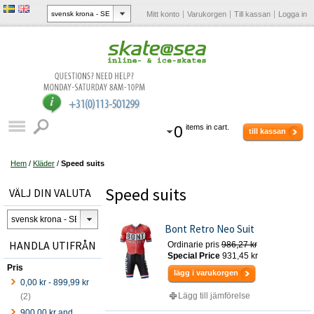
Mitt konto
Varukorgen
Till kassan
Logga in
0
items in cart.
till kassan
Hem
/
Kläder
/
Speed suits
Speed suits
VÄLJ DIN VALUTA
Bont Retro Neo Suit
HANDLA UTIFRÅN
Ordinarie pris
986,27 kr
Special Price
931,45 kr
Pris
lägg i varukorgen
0,00 kr
-
899,99 kr
Lägg till jämförelse
(2)
900,00 kr
and