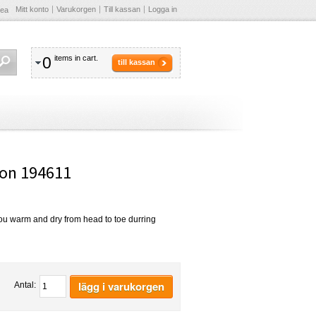
Mitt konto
Varukorgen
Till kassan
Logga in
Sea
0
items in cart.
till kassan
ion 194611
 you warm and dry from head to toe durring
lägg i varukorgen
Antal: