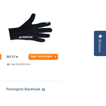
Reviews
lägg i varukorgen
383,37 kr
Lägg till jämförelse
Pennington Blackhawk Jig