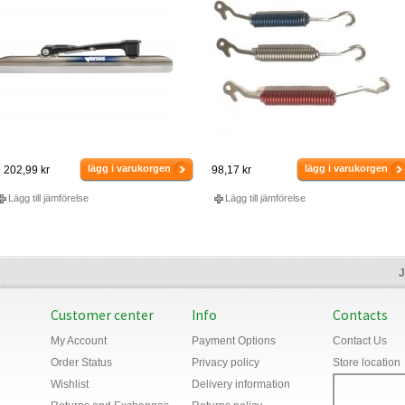
lägg i varukorgen
lägg i varukorgen
 202,99 kr
98,17 kr
Lägg till jämförelse
Lägg till jämförelse
J
Customer center
Info
Contacts
My Account
Payment Options
Contact Us
Order Status
Privacy policy
Store location
Wishlist
Delivery information