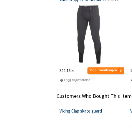
lägg i varukorgen
822,13 kr
1
Lägg till jämförelse
Customers Who Bought This Item
Viking Clap skate guard
V