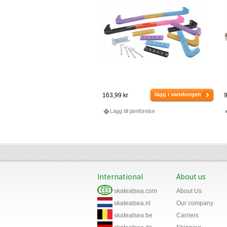
lägg i varukorgen
163,99 kr
9
Lägg till jämförelse
International
About us
skateatsea.com
About Us
skateatsea.nl
Our company
skateatsea.be
Carriers