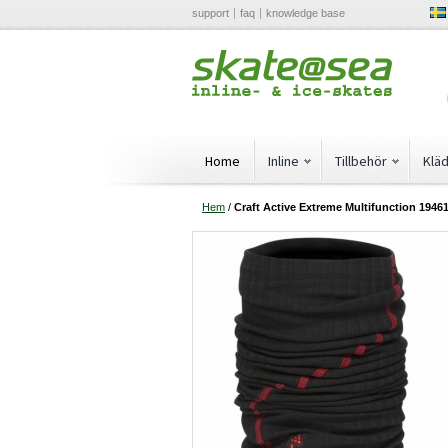
support
faq
knowledge base
Home
Inline
Tillbehör
Klä
Hem
/
Craft Active Extreme Multifunction 1946