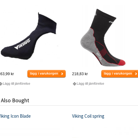
lägg i varukorgen
lägg i varukorgen
63,99 kr
218,83 kr
Lägg till jämförelse
Lägg till jämförelse
 Also Bought
iking Icon Blade
Viking Coil spring