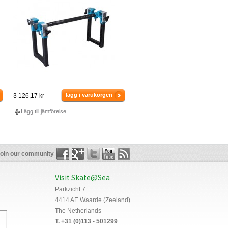
lägg i varukorgen
3 126,17 kr
Lägg till jämförelse
oin our community
Visit Skate@Sea
Parkzicht 7
4414 AE Waarde (Zeeland)
The Netherlands
T. +31 (0)113 - 501299