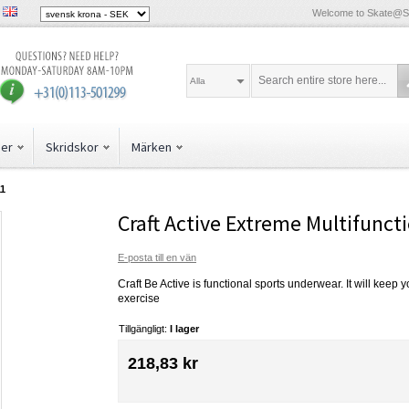
Welcome to Skate@
Alla
der
Skridskor
Märken
11
Craft Active Extreme Multifunct
E-posta till en vän
Craft Be Active is functional sports underwear. It will keep
exercise
Tillgängligt:
I lager
218,83 kr