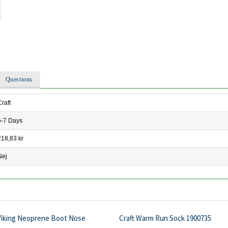
Questions
Craft
5-7 Days
218,83 kr
Nej
Viking Neoprene Boot Nose
Craft Warm Run Sock 1900735