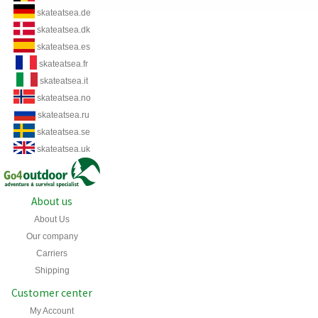
skateatsea.de
skateatsea.dk
skateatsea.es
skateatsea.fr
skateatsea.it
skateatsea.no
skateatsea.ru
skateatsea.se
skateatsea.uk
About us
About Us
Our company
Carriers
Shipping
Customer center
My Account