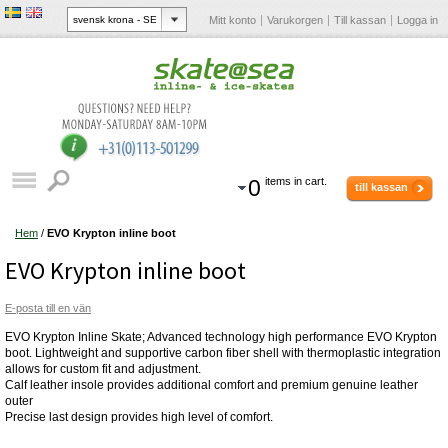
Mitt konto
Varukorgen
Till kassan
Logga in
0
items in cart.
till kassan
Hem
/
EVO Krypton inline boot
EVO Krypton inline boot
E-posta till en vän
EVO Krypton Inline Skate; Advanced technology high performance EVO Krypton
boot. Lightweight and supportive carbon fiber shell with thermoplastic integration
allows for custom fit and adjustment.
Calf leather insole provides additional comfort and premium genuine leather
outer
Precise last design provides high level of comfort.