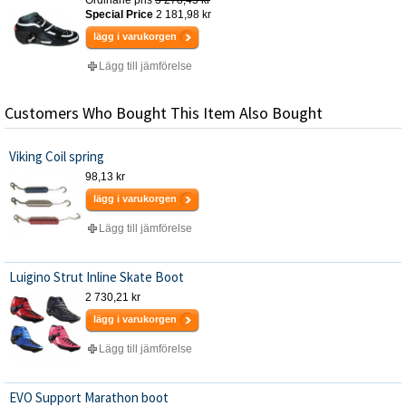
Special Price
2 181,98 kr
lägg i varukorgen
Lägg till jämförelse
Customers Who Bought This Item Also Bought
Viking Coil spring
98,13 kr
lägg i varukorgen
Lägg till jämförelse
Luigino Strut Inline Skate Boot
2 730,21 kr
lägg i varukorgen
Lägg till jämförelse
EVO Support Marathon boot